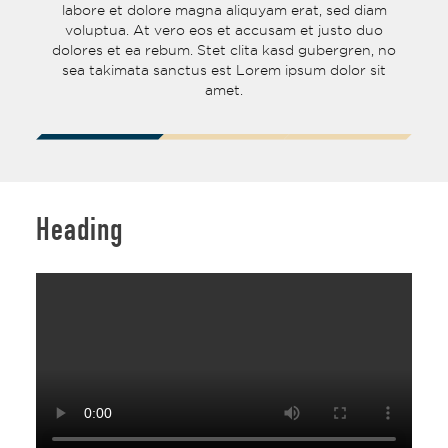
am
labore et dolore magna aliquyam erat, sed diam
l
o
voluptua. At vero eos et accusam et justo duo
 no
dolores et ea rebum. Stet clita kasd gubergren, no
do
it
sea takimata sanctus est Lorem ipsum dolor sit
s
amet.
Heading