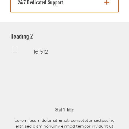
24/7 Dedicated Support
Heading 2
Stat 1 Title
cing
Lorem ipsum dolor sit amet, consetetur sadipscing
Lor
 ut
elitr, sed diam nonumy eirmod tempor invidunt ut
el